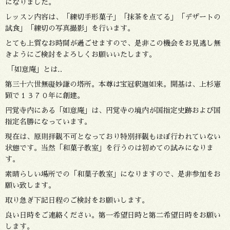
になりました。
レッスン内容は、「練切手形菓子」「抹茶を点てる」「デザートの
試食」「練切の写真撮影」を行います。
とても上質なお時間が過ごせますので、是非この機会をお見逃し無
きようにご検討をよろしくお願いいたします。
「如意庵」とは‥
第三十六世無礙妙謙の塔所。本尊は宝冠釈迦如来。開基は、上杉憲
顕で１３７０年に創建。
円覚寺内にある「如意庵」は、円覚寺の境内が国指定史跡および国
指定名勝になっています。
現在は、原則拝観不可となっており特別拝観もほぼ行われていない
状態です。当然「和菓子教室」を行うのは初めての試みになりま
す。
素晴らしい場所での「和菓子教室」になりますので、是非参加をお
願い致します。
取り急ぎ下記日程のご検討をお願いします。
良い日時をご連絡ください。第一希望日時と第二希望日時をお願い
します。