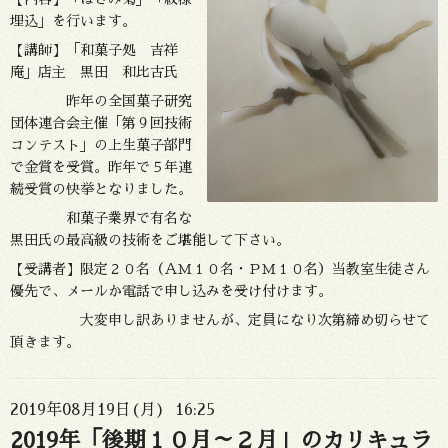
埋込」を行います。
【講師】「和菓子処 吉祥
庵」店主 黒田 和比古氏
昨年の全国菓子研究
団体連合会主催「第９回技術
コンテスト」の上生菓子部門
で金賞を受賞。昨年で５年連
続受賞の快挙となりました。
和菓子業界で有名な
黒田氏の最高級の技術をご堪能して下さい。
【受講者】限定２０名（ＡＭ１０名・ＰＭ１０名）当教室生徒さん
優先で、メールか電話で申し込みを受け付けます。
大変申し訳ありませんが、定員になり次第締め切らせて
頂きます。
2019年08月19日(月) 16:25
2019年「後期１０月～２月」のカリキュラ