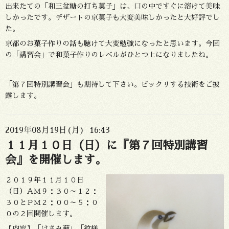
出来たての「和三盆糖の打ち菓子」は、口の中ですぐに溶けて美味
しかったです。デザートの京菓子も大変美味しかったと大好評でし
た。
京都のお菓子作りの話も聴けて大変勉強になったと思います。今回
の「講習会」で和菓子作りのレベルがひとつ上になりましたね。
「第７回特別講習会」も期待して下さい。ビックリする技術をご披
露します。
2019年08月19日(月) 16:43
１１月１０日（日）に『第７回特別講習
会』を開催します。
２０１９年１１月１０日
（日）ＡＭ９：３０～１２：
３０とＰＭ２：００～５：０
０の２回開催します。
【内容】「はさみ菊」「紋様