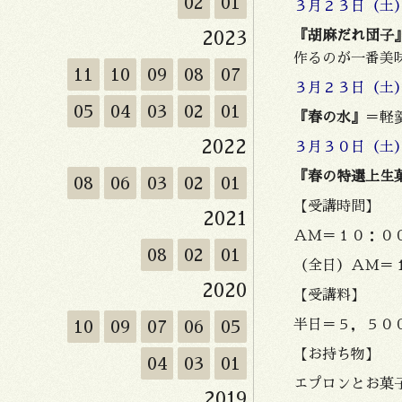
02
01
３月２３日（
2023
『胡麻だれ団子
作るのが一番美
11
10
09
08
07
３月２３日（
05
04
03
02
01
『春の水』
＝軽
2022
３月３０日（土
『春の特選上生
08
06
03
02
01
【受講時間】
2021
ＡＭ＝１０：０
08
02
01
（全日）ＡＭ＝
2020
【受講料】
10
09
07
06
05
半日＝５，５０
【お持ち物】
04
03
01
エプロンとお菓
2019