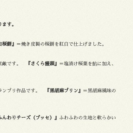
ります。
白桜餅』
＝焼き皮製の桜餅を紅白で仕上げました。
も素敵です。
『さくら饅頭』
＝塩漬け桜葉を餡に加え、
グランプリ作品です。
『黒胡麻プリン』
＝黒胡麻風味の
ふんわりチーズ（ブッセ）』
ふわふわの生地と軟らかい