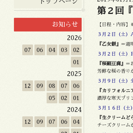
トップページ
第２回『
お知らせ
【日程・内容】
３月２日（土
2026
『乙女餅』
＝道
07
06
04
03
02
３月２日（土
01
『桜絹豆腐』
＝
芳醇な桜の香り
2025
３月９日（土）
12
09
08
07
06
『カリフォルニ
05
02
01
濃厚な寒天プリ
３月１６日（土
2024
『生クリームど
12
09
07
06
04
チーズクリーム