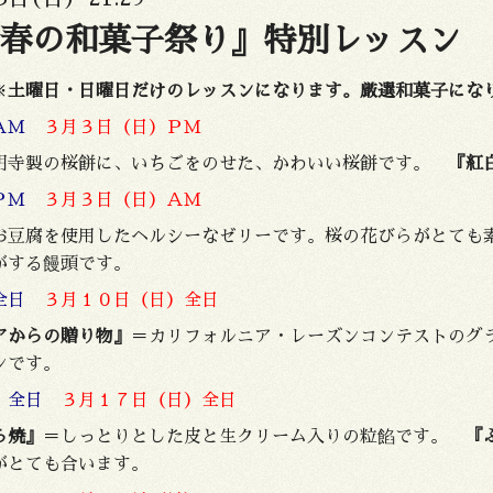
春の和菓子祭り』特別レッスン
※
土曜日・日曜日だけのレッスンになります。厳選和菓子にな
）ＡＭ
３月３日（日）ＰＭ
明寺製の桜餅に、いちごをのせた、かわいい桜餅です。
『紅
）ＰＭ
３月３日（日）ＡＭ
お豆腐を使用したヘルシーなゼリーです。桜の花びらがとて
がする饅頭です。
全日
３月１０日（日）全日
アからの贈り物』
＝カリフォルニア・レーズンコンテストの
ンです。
）全日
３月１７日（日）全日
ら焼』
＝しっとりとした皮と生クリーム入りの粒餡です。
『
がとても合います。