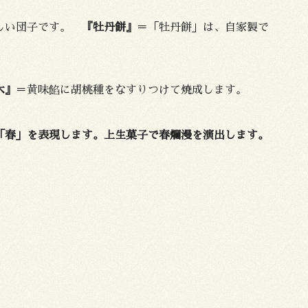
新しい団子です。
『牡丹餅』
＝「牡丹餅」は、自家製で
木』
＝黄味餡に胡桃種をなすりつけて焼成します。
「春」を表現します。上生菓子で春爛漫を演出します。