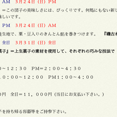
土）ＡＭ
３月２４日（日）ＰＭ
』
＝この団子の美味しさには、びっくりです。何処にもない
味しいです。
土）ＰＭ
３月２４日（日）ＡＭ
羹生地で、栗・豆入りのきんとん餡を巻きつけます。
『磯古
）全日
３月３１日（日）全日
菓子』＝上生菓子の素材を使用して、それぞれの巧みな技法で
０～１２：３０ ＰＭ＝２：００～４：３０
１０：００～１２：００ ＰＭ１：００～４：００
０円 全日＝１１，０００円（当日にお支払い下さい。）
子を持ち帰る容器等をご持参下さい。