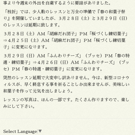
事より今週末の外出を自粛するように要請がありました。
「枝折」では、少人数のレッスンと万全の準備で『春の和菓子祭
り』を開催していましたが、３月２８日（土）と３月２９日（日）
のレッスンは延期に致します。
３月２８日（土）ＡＭ「胡麻だれ団子」ＰＭ「桜づくし練切菓子」
⇒４月２５日（土）ＡＭ「胡麻だれ団子」ＰＭ「桜づくし練切菓
子」に変更になります。
３月２９日（日）ＡＭ「ふんわりチーズ」（ブッセ）ＰＭ「春の特
選・練切菓子」⇒４月２６日（日）ＡＭ「ふんわりチーズ」（ブッ
セ）ＰＭ「春の特選・練切菓子」に変更になります。
突然のレッスン延期で大変申し訳ありません。今は、新型コロナウ
ィルスが、早く終息する事を祈ることしか出来ませんが、美味しい
和菓子を作って元気を出しましょう。
レッスンの写真は、ほんの一部です。たくさん作りますので、楽し
みにして下さい。
Select Language
▼