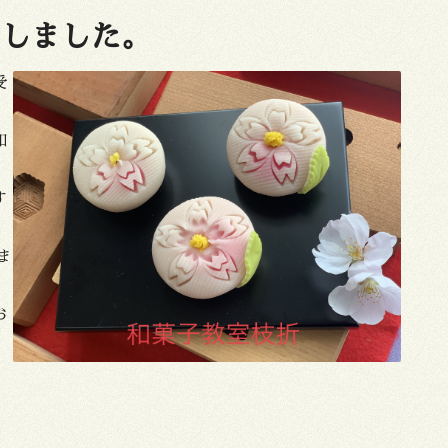
了しました。
受
知
す
ま
お