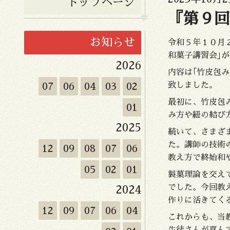
トップページ
『第９回
お知らせ
令和５年１０月
和菓子講習会｣
2026
内容は｢竹皮包み
07
06
04
03
02
致しました。
最初に、竹皮包
01
み方や紐の結び
2025
続いて、さまざ
た。講師の技術
12
09
08
07
06
教え方で終始和
05
02
01
製菓理論を交え
でした。今回教
2024
作りに活きてく
12
09
07
06
04
これからも、当