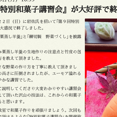
特別和菓子講習会』が大好評で
２２日（日）に岩佐氏を招いて｢第９回特別
が大盛況で終了しました。
栗蒸し羊羹｣と｢練切製 野菜づくし｣を披露
み栗蒸し羊羹の生地作りの注意点と竹皮の包
方を教えて頂きました。
まな野菜の作り方を丁寧に教えて頂きまし
の高さに圧倒されましたが、ユーモア溢れる
やかな講習でした。
て説明してくださり大変わかりやすい講習会
えて頂いた沢山の技法は、これからの和菓子
ると思います。
教室で和菓子作りを頑張りましょう。次回も