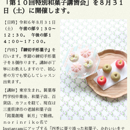
「第１０回特別和菓子講習会」を８月３１
日（土）に開催します。
【日時】令和６年８月３１日
（土）
午前の部９：３０～
１２：３０。 午後の部１
４：００～１７：００。
【内容】
『練切手形菓子』
を
行います。季節の練切手形菓
子を８個作ります。講師が丁
寧にお教えしますので、初心
者の方でも安心してレッスン
出来ます。
【講師】東京生まれ。製菓専
門学校卒業後、和菓子店、百
貨店、カフェを経て、現在は
三重県津市の老舗和菓子店
「銘菓創庵 新月」で勤務。
ｎｏｒｉｎｒｉｋｏ名で
Instagramにアップする「四季に寄り添った和菓子、かわいいをテ